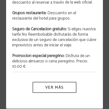
descuento al reservar a través de la web oficial.
OFERTA
Grupos restaurante:
Descuento en el
San Valentín 2026
restaurante del hotel para grupos.
Este 14 de febrero a las 21:00h, te invitamos a
vivir una experiencia inolvidable que combina arte
Seguro de Cancelación gratuito:
Si eliges nuestra
y gastronomía en un ambiente lleno de
HOTEL VÍA SEVILLA CÁDIZ ALOJAMIENTO Y RESTAURANTE
originalidad y encanto.
tarifa No Reembolsable disfrutarás de forma
exclusiva de un seguro de cancelación que cubre
MÁS INFORMACIÓN
imprevistos antes de iniciar el viaje.
Seguro de cancelación
Promoción especial peregrino:
Disfruta de un
delicioso almuerzo o cena peregrino. Precio:
Protección de datos
10.00 €
Política de cookies
VER MÁS
Cláusula informativa para curriculums