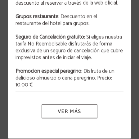
descuento al reservar a través de la web oficial.
OFERTA
Grupos restaurante:
Descuento en el
San Valentín 2026
restaurante del hotel para grupos.
Este 14 de febrero a las 21:00h, te invitamos a
vivir una experiencia inolvidable que combina arte
Seguro de Cancelación gratuito:
Si eliges nuestra
y gastronomía en un ambiente lleno de
HOTEL VÍA SEVILLA CÁDIZ ALOJAMIENTO Y RESTAURANTE
originalidad y encanto.
tarifa No Reembolsable disfrutarás de forma
exclusiva de un seguro de cancelación que cubre
MÁS INFORMACIÓN
imprevistos antes de iniciar el viaje.
Seguro de cancelación
Promoción especial peregrino:
Disfruta de un
delicioso almuerzo o cena peregrino. Precio:
Protección de datos
10.00 €
Política de cookies
VER MÁS
Cláusula informativa para curriculums