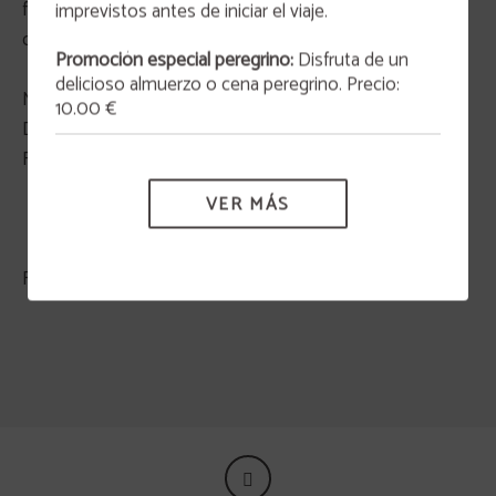
MÁS INFORMACIÓN
firma del presente documento, usted presta su
imprevistos antes de iniciar el viaje.
consentimiento para poder realizar dicho tratamiento
Promoción especial peregrino:
Disfruta de un
delicioso almuerzo o cena peregrino. Precio:
Nombre:
10.00 €
DNI:
Fecha:
VER MÁS
Firmado: