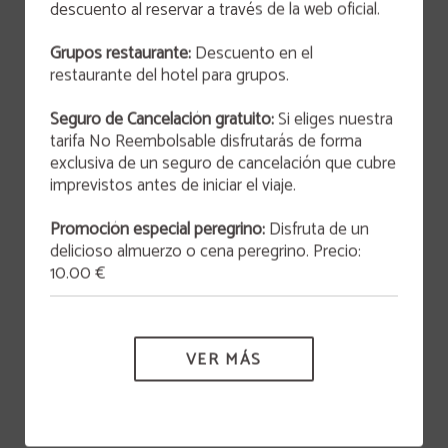
descuento al reservar a través de la web oficial.
OFERTA
Grupos restaurante:
Descuento en el
San Valentín 2026
restaurante del hotel para grupos.
Este 14 de febrero a las 21:00h, te invitamos a
vivir una experiencia inolvidable que combina arte
Seguro de Cancelación gratuito:
Si eliges nuestra
y gastronomía en un ambiente lleno de
HOTEL VÍA SEVILLA CÁDIZ ALOJAMIENTO Y RESTAURANTE
originalidad y encanto.
tarifa No Reembolsable disfrutarás de forma
exclusiva de un seguro de cancelación que cubre
MÁS INFORMACIÓN
imprevistos antes de iniciar el viaje.
Seguro de cancelación
Promoción especial peregrino:
Disfruta de un
delicioso almuerzo o cena peregrino. Precio:
Protección de datos
10.00 €
Política de cookies
VER MÁS
Cláusula informativa para curriculums