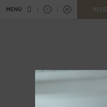
Lo Simple Hecho Perfección del Hotel Vía Sevilla Cádiz Alojamiento y Restaura
MENÚ
RESE
ES
English