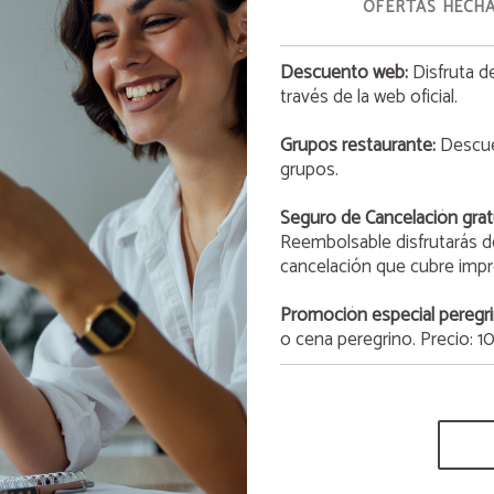
OFERTAS HECHA
Descuento web:
Disfruta d
OFERTA
través de la web oficial.
San Valentín 2026
Grupos restaurante:
Descuen
grupos.
Este 14 de febrero a las 21:00h, te invitamos a vivir una
experiencia inolvidable que combina arte y gastronomía en
ambiente lleno de originalidad y encanto.
Seguro de Cancelación grat
Reembolsable disfrutarás d
MÁS INFORMACIÓN
cancelación que cubre imprev
Promoción especial peregri
o cena peregrino. Precio: 1