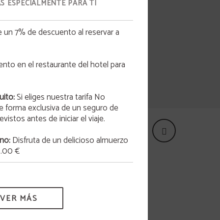
S ESPECIALMENTE PARA TI
e un 7% de descuento al reservar a
to en el restaurante del hotel para
 un
uito:
Si eliges nuestra tarifa No
e forma exclusiva de un seguro de
istos antes de iniciar el viaje.
no:
Disfruta de un delicioso almuerzo
0.00 €
VER MÁS